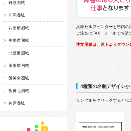
丹波圏域
但馬圏域
兵庫セルプセンターと県内の
西播磨圏域
ご注文はFAX・メールでお請
中播磨圏域
注文用紙は、以下よりダウン
北播磨圏域
東播磨圏域
阪神南圏域
4種類の名刺デザインか
阪神北圏域
サンプルをクリックすると拡
神戸圏域