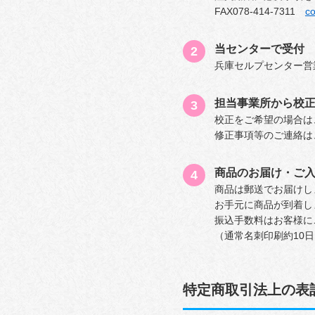
FAX078-414-7311
co
当センターで受付
兵庫セルプセンター営業
担当事業所から校正
校正をご希望の場合は
修正事項等のご連絡は
商品のお届け・ご
商品は郵送でお届けし
お手元に商品が到着し
振込手数料はお客様に
（通常名刺印刷約10
特定商取引法上の表