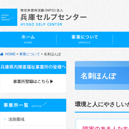
HOME
>
事業について
>
名刺ほんぽ
名刺ほんぽ
環境と人にやさしい
淡路圏域