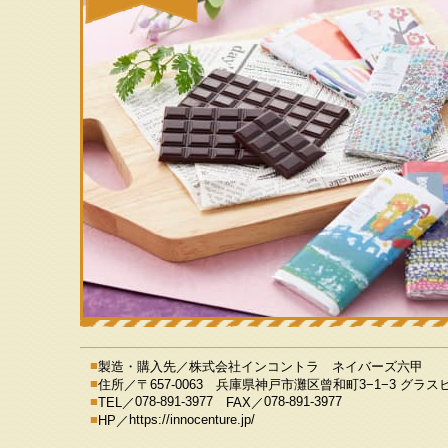
製造・購入先／
株式会社インコントラ ネイバーズ六甲
住所／
〒657-0063 兵庫県神戸市灘区曾和町3−1−3 グラ
078-891-3977
078-891-3977
TEL／
FAX／
https://innocenture.jp/
HP／