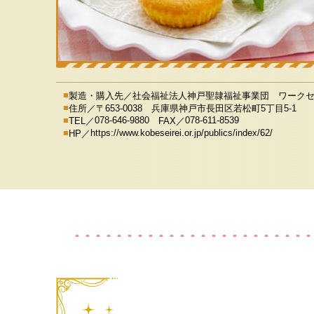
製造・購入先／
社会福祉法人神戸聖隷福祉事業団 ワーク
住所／
〒653-0038 兵庫県神戸市長田区若松町5丁目5-1
078-646-9880
078-611-8539
TEL／
FAX／
https://www.kobeseirei.or.jp/publics/index/62/
HP／