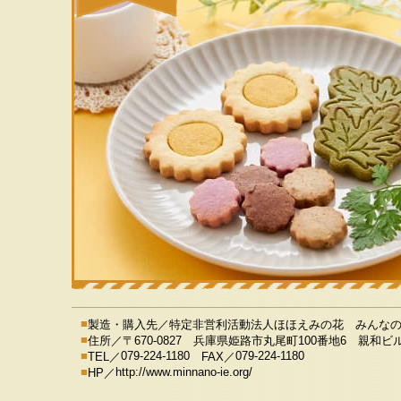
製造・購入先／
特定非営利活動法人ほほえみの花 みんな
住所／
〒670-0827 兵庫県姫路市丸尾町100番地6 親和ビル
079-224-1180
079-224-1180
TEL／
FAX／
http://www.minnano-ie.org/
HP／