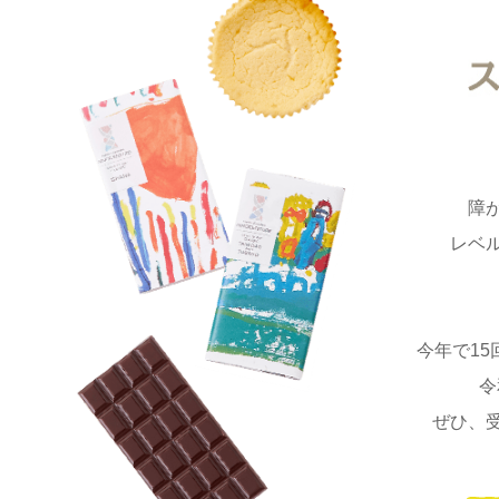
障
レベ
今年で1
令
ぜひ、