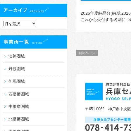
2025年度納品分(納期:2
これから受付する名刺につい
前のページ
淡路圏域
丹波圏域
但馬圏域
西播磨圏域
中播磨圏域
〒651-0062 神戸市中央
北播磨圏域