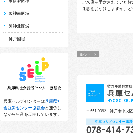
東播磨圏域
ご来店を予定されていた皆
迷惑をおかけしますが、ど
阪神南圏域
阪神北圏域
神戸圏域
前のページ
兵庫セルプセンターは
兵庫県社
会就労センター協議会
と連係し
〒651-0062 神戸市中央
ながら事業を展開しています。