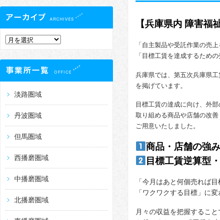
【兵庫県内 障害福
「自主製品や受託作業の売上
「目標工賃を達成するための
兵庫県では、第五次兵庫県工
を掲げています
。
淡路圏域
目標工賃の達成に向け、外部
丹波圏域
取り組める商品や店舗の改善
ご用意いたしました
。
但馬圏域
商品・店舗の強
西播磨圏域
目標工賃逆算型
中播磨圏域
「今月はあと何個売れば目
「ワクワクする目標」に変
北播磨圏域
月々の収益を把握すること