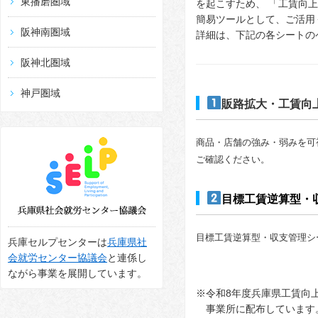
東播磨圏域
を起こすため、 「工賃向
簡易ツールとして、ご活用
阪神南圏域
詳細は、下記の各シートの
阪神北圏域
神戸圏域
販路拡大・工賃向
商品・店舗の強み・弱みを可
ご確認ください。
目標工賃逆算型・
目標工賃逆算型・収支管理シ
兵庫セルプセンターは
兵庫県社
会就労センター協議会
と連係し
ながら事業を展開しています。
※令和8年度兵庫県工賃向
◆
事業所に配布しています