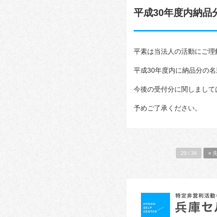
平成30年度内納
平素は当法人の活動にご理
平成30年度内に納品分の
今後の受付分に関しまして
予めご了承ください。
29 / 34
« 