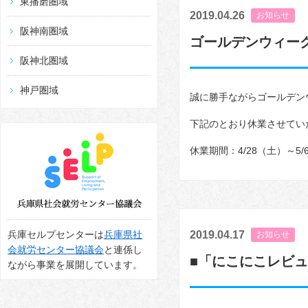
東播磨圏域
2019.04.26
お知らせ
阪神南圏域
ゴールデンウィー
阪神北圏域
神戸圏域
誠に勝手ながらゴールデン
下記のとおり休業させてい
休業期間：4/28（土）～5/
2019.04.17
兵庫セルプセンターは
兵庫県社
お知らせ
会就労センター協議会
と連係し
■「にこにこレビ
ながら事業を展開しています。