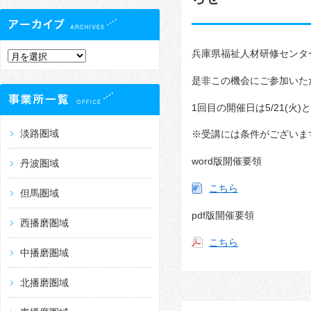
兵庫県福祉人材研修センタ
是非この機会にご参加いた
1回目の開催日は5/21(
淡路圏域
※受講には条件がございま
word版開催要領
丹波圏域
こちら
但馬圏域
pdf版開催要領
西播磨圏域
こちら
中播磨圏域
北播磨圏域